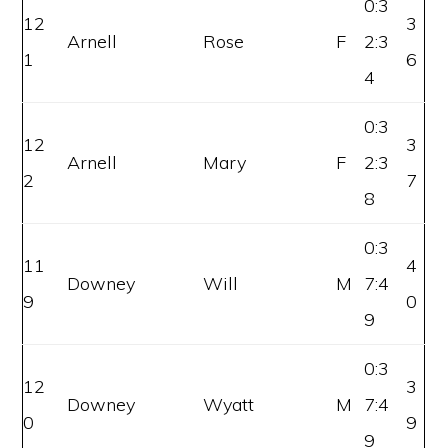
0:3
12
3
Arnell
Rose
F
2:3
1
6
4
0:3
12
3
Arnell
Mary
F
2:3
2
7
8
0:3
11
4
Downey
Will
M
7:4
9
0
9
0:3
12
3
Downey
Wyatt
M
7:4
0
9
9