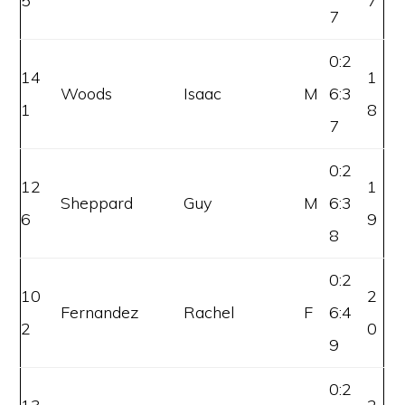
5
7
7
0:2
14
1
Woods
Isaac
M
6:3
1
8
7
0:2
12
1
Sheppard
Guy
M
6:3
6
9
8
0:2
10
2
Fernandez
Rachel
F
6:4
2
0
9
0:2