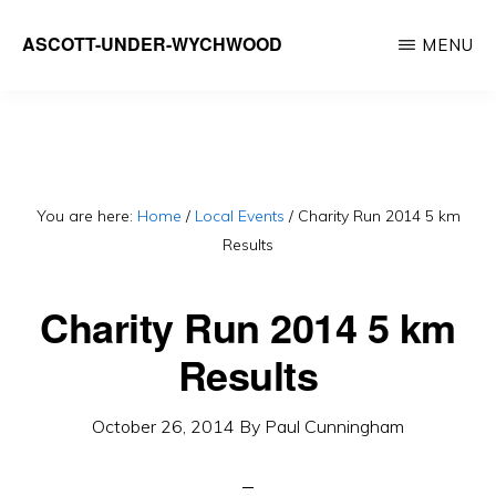
Skip
ASCOTT-UNDER-WYCHWOOD
MENU
to
Community
main
Website
content
You are here:
Home
/
Local Events
/
Charity Run 2014 5 km
Results
Charity Run 2014 5 km
Results
October 26, 2014
By
Paul Cunningham