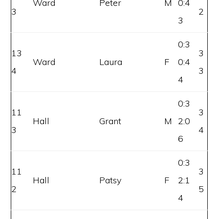
Ward
Peter
M
0:4
3
2
3
0:3
13
3
Ward
Laura
F
0:4
4
3
4
0:3
11
3
Hall
Grant
M
2:0
3
4
6
0:3
11
3
Hall
Patsy
F
2:1
2
5
4