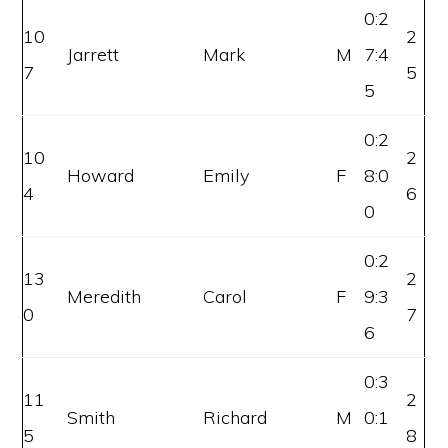
0:2
10
2
Jarrett
Mark
M
7:4
7
5
5
0:2
10
2
Howard
Emily
F
8:0
4
6
0
0:2
13
2
Meredith
Carol
F
9:3
0
7
6
0:3
11
2
Smith
Richard
M
0:1
5
8