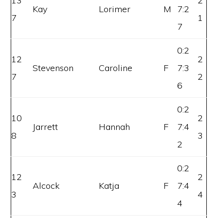
13
2
Kay
Lorimer
M
7:2
7
1
7
0:2
12
2
Stevenson
Caroline
F
7:3
7
2
6
0:2
10
2
Jarrett
Hannah
F
7:4
8
3
2
0:2
12
2
Alcock
Katja
F
7:4
3
4
4