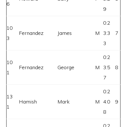
6
9
0:2
10
Fernandez
James
M
3:3
7
3
3
0:2
10
Fernandez
George
M
3:5
8
1
7
0:2
13
Hamish
Mark
M
4:0
9
1
8
0:2