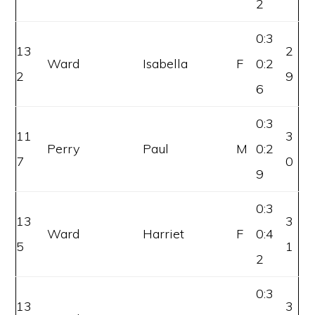
2
0:3
13
2
Ward
Isabella
F
0:2
2
9
6
0:3
11
3
Perry
Paul
M
0:2
7
0
9
0:3
13
3
Ward
Harriet
F
0:4
5
1
2
0:3
13
3