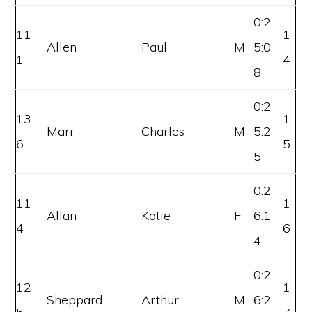
0:2
11
1
Allen
Paul
M
5:0
1
4
8
0:2
13
1
Marr
Charles
M
5:2
6
5
5
0:2
11
1
Allan
Katie
F
6:1
4
6
4
0:2
12
1
Sheppard
Arthur
M
6:2