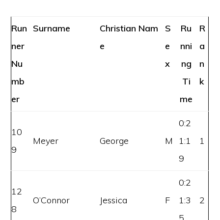
Run
Surname
Christian Nam
S
Ru
R
ner
e
e
nni
a
Nu
x
ng
n
mb
Ti
k
er
me
0:2
10
Meyer
George
M
1:1
1
9
9
0:2
12
O’Connor
Jessica
F
1:3
2
8
5