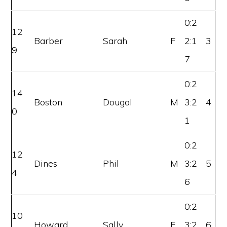
0:2
12
Barber
Sarah
F
2:1
3
9
7
0:2
14
Boston
Dougal
M
3:2
4
0
1
0:2
12
Dines
Phil
M
3:2
5
4
6
0:2
10
Howard
Sally
F
3:2
6