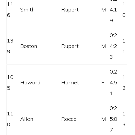
11
1
Smith
Rupert
M
4:1
6
0
9
0:2
13
1
Boston
Rupert
M
4:2
9
1
3
0:2
10
1
Howard
Harriet
F
4:5
5
2
1
0:2
11
1
Allen
Rocco
M
5:0
0
3
7